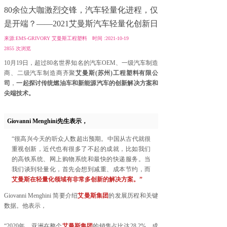
80余位大咖激烈交锋，汽车轻量化进程，仅
是开端？——2021艾曼斯汽车轻量化创新日
来源:
EMS-GRIVORY 艾曼斯工程塑料
时间 :
2021-10-19
2855
次浏览
10月19日，超过80名世界知名的汽车OEM、一级汽车制造
商、二级汽车制造商齐聚
艾曼斯(苏州)工程塑料有限公
司
，
一起探讨传统燃油车和新能源汽车的创新解决方案和
尖端技术。
Giovanni Menghini先生表示，
“很高兴今天的听众人数超出预期。中国从古代就很
重视创新，近代也有很多了不起的成就，比如我们
的高铁系统、网上购物系统和最快的快递服务。当
我们谈到轻量化，首先会想到减重、成本节约，而
艾曼斯在轻量化领域有非常多创新的解决方案。”
Giovanni Menghini 简要介绍
艾曼斯集团
的发展历程和关键
数据。他表示，
“2020年，亚洲在整个
艾曼斯集团
的销售占比达28.2%，成